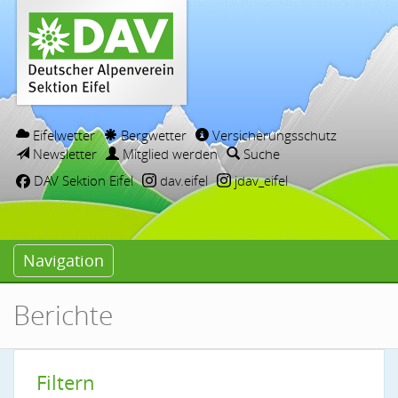
Eifelwetter
Bergwetter
Versicherungsschutz
Newsletter
Mitglied werden
Suche
DAV Sektion Eifel
dav.eifel
jdav_eifel
Navigation
Berichte
Filtern