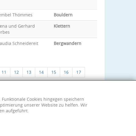
embel Thömmes
Bouldern
lena und Gerhard
Klettern
erbes
audia Schneidereit
Bergwandern
11
12
13
14
15
16
17
h. Funktionale Cookies hingegen speichern
ptimierung unserer Website zu helfen. Wir
en aufgeführt.