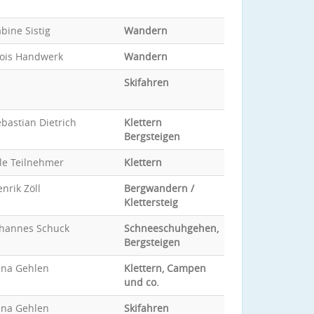
bine Sistig
Wandern
lois Handwerk
Wandern
Skifahren
bastian Dietrich
Klettern
Bergsteigen
le Teilnehmer
Klettern
nrik Zöll
Bergwandern /
Klettersteig
ohannes Schuck
Schneeschuhgehen,
Bergsteigen
ina Gehlen
Klettern, Campen
und co.
ina Gehlen
Skifahren