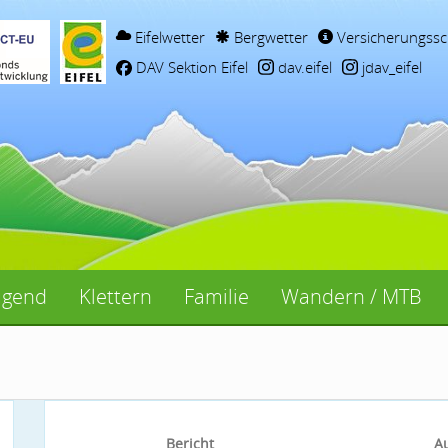
Eifelwetter
Bergwetter
Versicherungssc
DAV Sektion Eifel
dav.eifel
jdav_eifel
ugend
Klettern
Familie
Wandern / MTB
Bericht
A