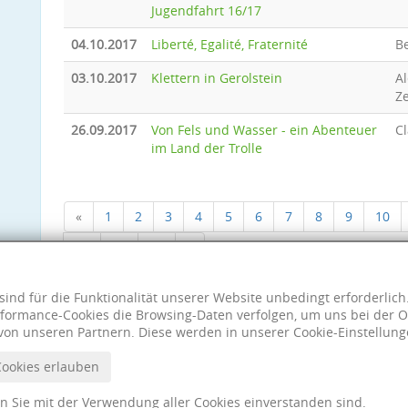
Jugendfahrt 16/17
04.10.2017
Liberté, Egalité, Fraternité
B
03.10.2017
Klettern in Gerolstein
A
Z
26.09.2017
Von Fels und Wasser - ein Abenteuer
Cl
im Land der Trolle
«
1
2
3
4
5
6
7
8
9
10
18
19
20
»
sind für die Funktionalität unserer Website unbedingt erforderlic
formance-Cookies die Browsing-Daten verfolgen, um uns bei der O
von unseren Partnern. Diese werden in unserer Cookie-Einstellung
Cookies erlauben
nn Sie mit der Verwendung aller Cookies einverstanden sind.