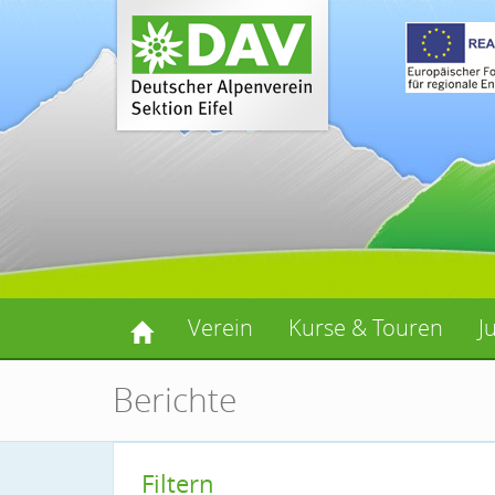
Verein
Kurse & Touren
J
Berichte
Filtern