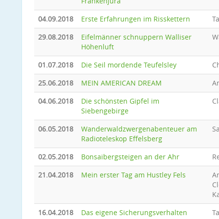
Frankenjura
04.09.2018
Erste Erfahrungen im Risskettern
T
29.08.2018
Eifelmänner schnuppern Walliser
W
Höhenluft
01.07.2018
Die Seil mordende Teufelsley
C
25.06.2018
MEIN AMERICAN DREAM
A
04.06.2018
Die schönsten Gipfel im
Cl
Siebengebirge
06.05.2018
Wanderwaldzwergenabenteuer am
Sa
Radioteleskop Effelsberg
02.05.2018
Bonsaibergsteigen an der Ahr
R
21.04.2018
Mein erster Tag am Hustley Fels
A
C
Ka
16.04.2018
Das eigene Sicherungsverhalten
T