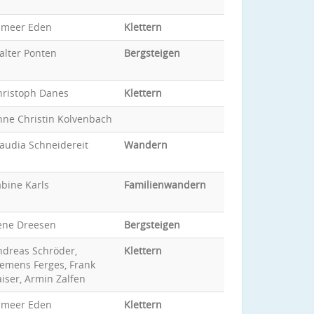
ameer Eden
Klettern
alter Ponten
Bergsteigen
hristoph Danes
Klettern
nne Christin Kolvenbach
audia Schneidereit
Wandern
bine Karls
Familienwandern
ene Dreesen
Bergsteigen
ndreas Schröder,
Klettern
lemens Ferges, Frank
iser, Armin Zalfen
ameer Eden
Klettern