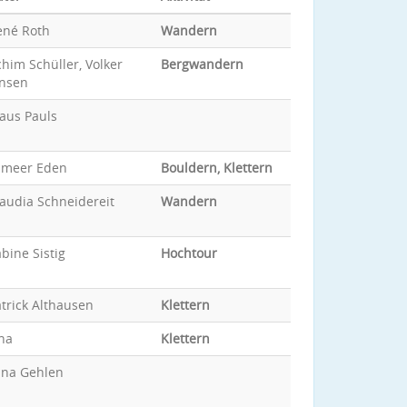
ené Roth
Wandern
him Schüller, Volker
Bergwandern
ansen
aus Pauls
ameer Eden
Bouldern, Klettern
audia Schneidereit
Wandern
bine Sistig
Hochtour
trick Althausen
Klettern
na
Klettern
ina Gehlen