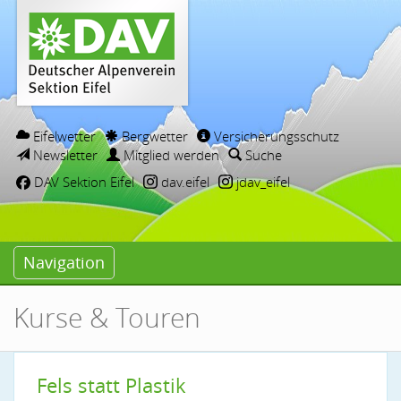
Eifelwetter
Bergwetter
Versicherungsschutz
Newsletter
Mitglied werden
Suche
DAV Sektion Eifel
dav.eifel
jdav_eifel
Navigation
Kurse & Touren
Fels statt Plastik