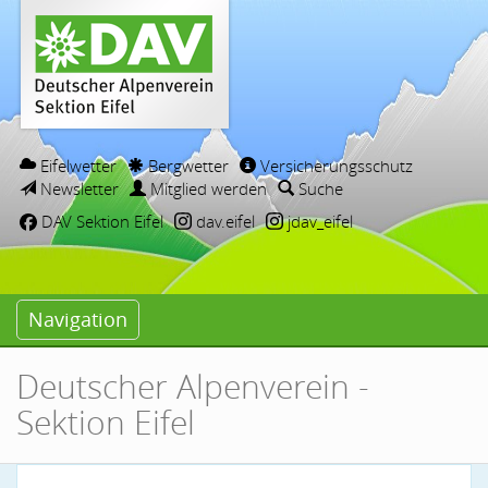
Eifelwetter
Bergwetter
Versicherungsschutz
Newsletter
Mitglied werden
Suche
DAV Sektion Eifel
dav.eifel
jdav_eifel
Navigation
Deutscher Alpenverein -
Sektion Eifel