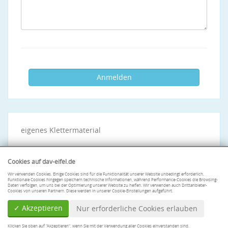
eigenes Klettermaterial
Cookies auf dav-eifel.de
Wir verwenden Cookies. Einige Cookies sind für die Funktionalität unserer Website unbedingt erforderlich.
Funktionale Cookies hingegen speichern technische Informationen, während Performance-Cookies die Browsing-
Daten verfolgen, um uns bei der Optimierung unserer Website zu helfen. Wir verwenden auch Drittanbieter-
Cookies von unseren Partnern. Diese werden in unserer Cookie-Einstellungen aufgeführt.
✓ Akzeptieren
Nur erforderliche Cookies erlauben
Klicken Sie oben auf "Akzeptieren", wenn Sie mit der Verwendung aller Cookies einverstanden sind.