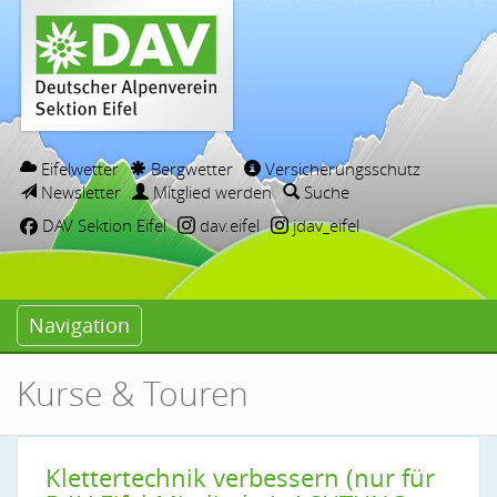
Eifelwetter
Bergwetter
Versicherungsschutz
Newsletter
Mitglied werden
Suche
DAV Sektion Eifel
dav.eifel
jdav_eifel
Navigation
Kurse & Touren
Klettertechnik verbessern (nur für