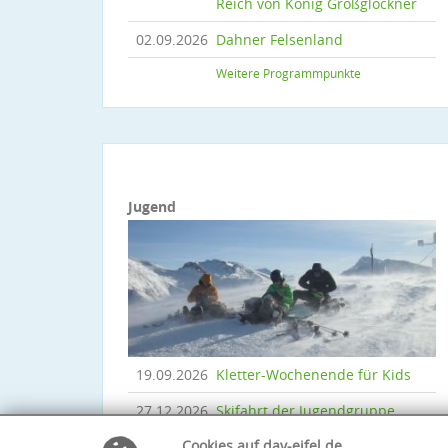
Reich von König Großglockner
02.09.2026
Dahner Felsenland
Weitere Programmpunkte
Jugend
19.09.2026
Kletter-Wochenende für Kids
27.12.2026
Skifahrt der Jugendgruppe
Cookies auf dav-eifel.de
Weitere Programmpunkte