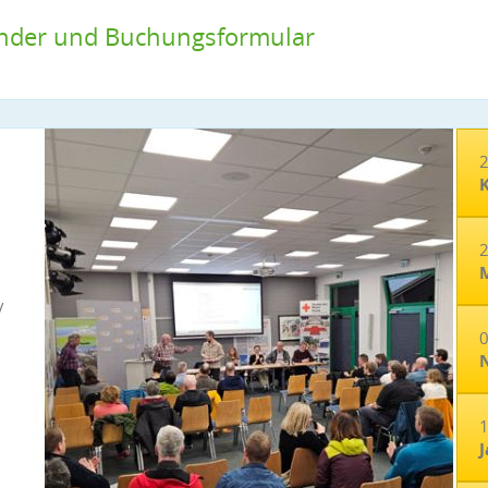
ender und Buchungsformular
2
K
2
V
0
N
1
J