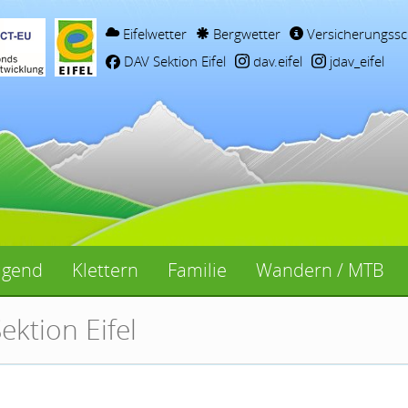
Eifelwetter
Bergwetter
Versicherungssc
DAV Sektion Eifel
dav.eifel
jdav_eifel
ugend
Klettern
Familie
Wandern / MTB
ektion Eifel