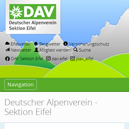
Eifelwetter
Bergwetter
Versicherungsschutz
Newsletter
Mitglied werden
Suche
DAV Sektion Eifel
dav.eifel
jdav_eifel
Navigation
Deutscher Alpenverein -
Sektion Eifel